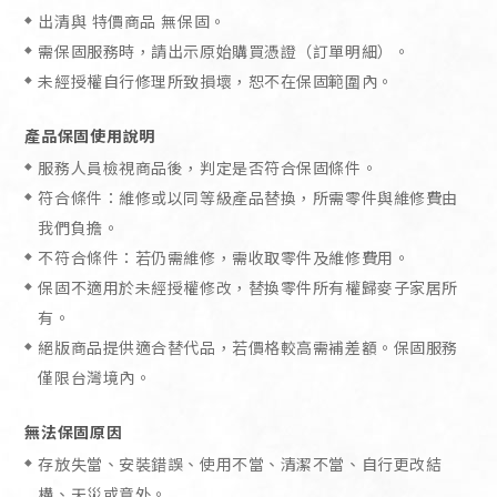
出清與 特價商品 無保固。
需保固服務時，請出示原始購買憑證（訂單明細）。
未經授權自行修理所致損壞，恕不在保固範圍內。
產品保固使用說明
服務人員檢視商品後，判定是否符合保固條件。
符合條件：維修或以同等級產品替換，所需零件與維修費由
我們負擔。
不符合條件：若仍需維修，需收取零件及維修費用。
保固不適用於未經授權修改，替換零件所有權歸麥子家居所
有。
絕版商品提供適合替代品，若價格較高需補差額。保固服務
僅限台灣境內。
HIGHLIGHTS
SHOP
無法保固原因
Table & Chair
存放失當、安裝錯誤、使用不當、清潔不當、自行更改結
Cabinet
Shelf & Rack
構、天災或意外。